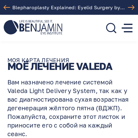
Blepharoplasty Explained: Eyelid Surgery by Dr. Arthur Benjamin in Los Angeles
310.275.5533
call or text
МОЯ КАРТА ЛЕЧЕНИЯ
МОЁ ЛЕЧЕНИЕ VALEDA
Вам назначено лечение системой
Valeda Light Delivery System, так как у
вас диагностирована сухая возрастная
дегенерация жёлтого пятна (ВДЖП).
Пожалуйста, сохраните этот листок и
приносите его с собой на каждый
сеанс.