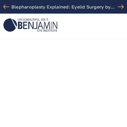
Blepharoplasty Explained: Eyelid Surgery by Dr. Arthur Benjamin in Los Angeles