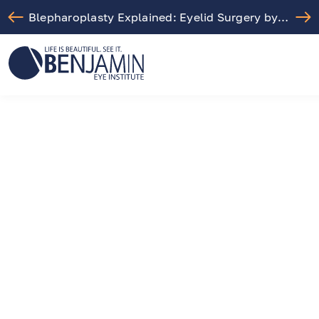
Blepharoplasty Explained: Eyelid Surgery by Dr. Arthur Benjamin in Los Angeles