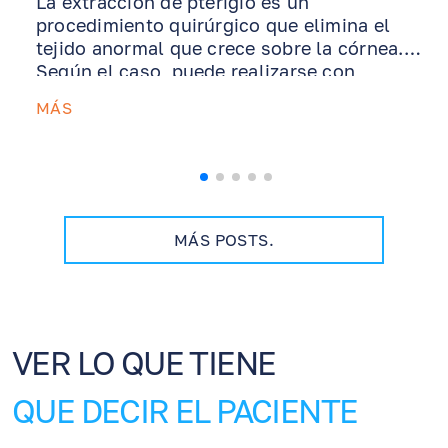
La extracción de pterigio es un
procedimiento quirúrgico que elimina el
tejido anormal que crece sobre la córnea.
Según el caso, puede realizarse con
autoinjerto conjuntival o injerto de
MÁS
membrana amniótica para apoyar la
cicatrización y reducir el riesgo de
recurrencia. Esta guía explica qué esperar
después de la cirugía, cómo usar los
ungüentos y gotas recetados, por qué la
protección UV es esencial, cómo el manejo
MÁS POSTS.
del ojo seco ayuda a la recuperación y
cuándo comunicarse con nuestra oficina.
VER LO QUE TIENE
QUE DECIR EL PACIENTE