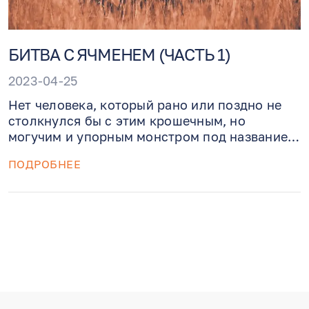
БИТВА С ЯЧМЕНЕМ (ЧАСТЬ 1)
2023-04-25
Нет человека, который рано или поздно не
столкнулся бы с этим крошечным, но
могучим и упорным монстром под названием
Ячмень. Вопросы о драконах нужно задавать
ПОДРОБНЕЕ
бродячим рыцарям. Ну или как минимум –
действующему офтальмологу, а не верить в
заговоры, оккультные мифы и плевки.