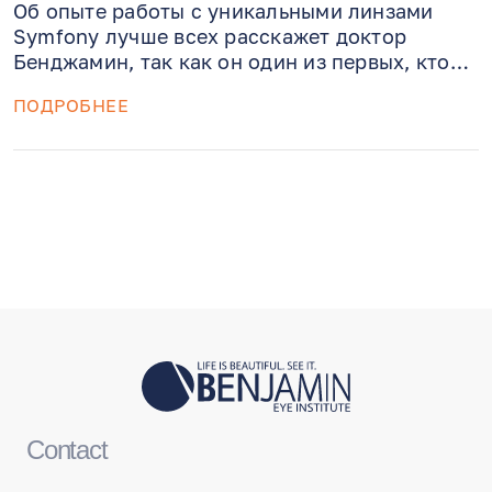
Об опыте работы с уникальными линзами
Symfony лучше всех расскажет доктор
Бенджамин, так как он один из первых, кто
начал личную практику с ними. Symfony –
ПОДРОБНЕЕ
искусственный хрусталик новой формации,
который обеспечивает отличное зрение на
любой дистанции с высокой контрастностью
даже при низкой освещенности.
Contact