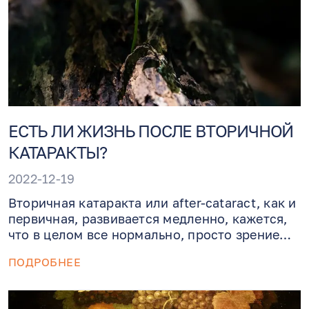
ЕСТЬ ЛИ ЖИЗНЬ ПОСЛЕ ВТОРИЧНОЙ
КАТАРАКТЫ?
2022-12-19
Вторичная катаракта или after-cataract, как и
первичная, развивается медленно, кажется,
что в целом все нормально, просто зрение
уже не такое яркое и острое, каким было в
ПОДРОБНЕЕ
первые годы после операции. Возникает по
причине клеток бывшего хрусталика,
которые размножаются и распространяются