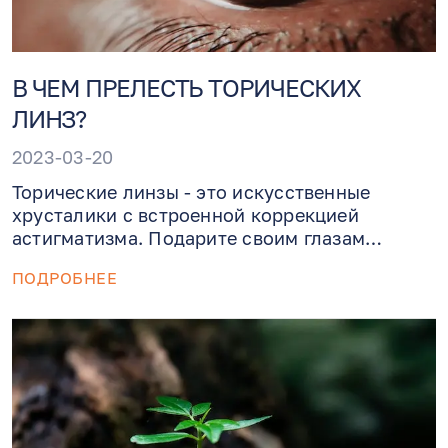
В ЧЕМ ПРЕЛЕСТЬ ТОРИЧЕСКИХ
ЛИНЗ?
2023-03-20
Торические линзы - это искусственные
хрусталики с встроенной коррекцией
астигматизма. Подарите своим глазам
отличное зрение без астигматизма в Benjamin
ПОДРОБНЕЕ
Eye Institiute, где имеются самые
современное оборудование и опытные руки.