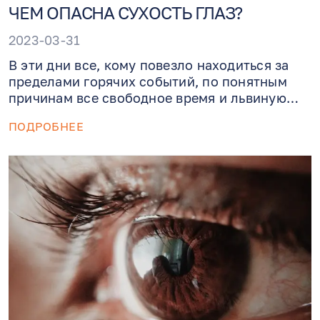
ЧЕМ ОПАСНА СУХОСТЬ ГЛАЗ?
2023-03-31
В эти дни все, кому повезло находиться за
пределами горячих событий, по понятным
причинам все свободное время и львиную
часть несвободного посвящают чтению и
ПОДРОБНЕЕ
просмотру новостей. Помните мудрую
инструкцию для пассажиров самолета? В
случае чего в первую очередь наденьте
кислородную маску сами, а уже потом
помогайте другим. Иначе от вас не будет
толку.