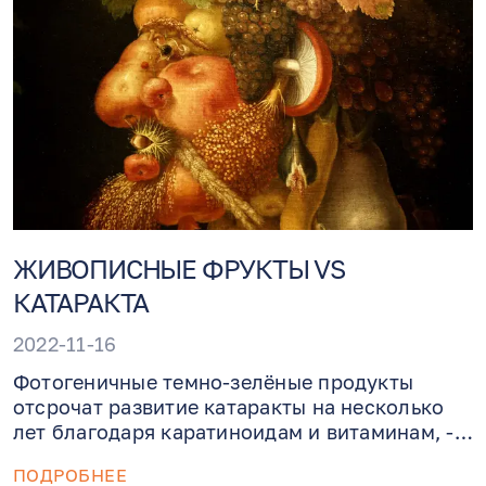
на поверхность капсулы, которая в свою
очередь начинает черстветь и мутнеть.
Решение относительно простое: делается
процедура с помощью лазера YAG (yttrium
aluminum garnet).
ЖИВОПИСНЫЕ ФРУКТЫ VS
КАТАРАКТА
2022-11-16
Фотогеничные темно-зелёные продукты
отсрочат развитие катаракты на несколько
лет благодаря каратиноидам и витаминам, -
не пустой и громкий заголовок, а
ПОДРОБНЕЕ
основательный мета-анализ австралийских и