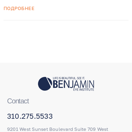
препаратом Силденафил. Вспомните об
ПОДРОБНЕЕ
ишемической зрительной невропатии и
других возможных неприятностях, когда вам
приходит в голову увеличить дозу, а мудрее
всего - сходите к врачу.
Contact
310.275.5533
9201 West Sunset Boulevard Suite 709 West