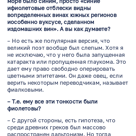
море было синим, просто «синие
ифиолетовые отблески видны
вопределенных винах южных регионов
иособенно вуксусе, сделанном
издомашних вин». А вы как думаете?
– Но есть же популярная версия, что
великий поэт вообще был слепым. Хотя я
не исключаю, что у него была запущенная
катаракта или пропущенная глаукома. Это
дает ему право свободно оперировать
цветными эпитетами. Он даже овец, если
верить некоторым переводчикам, называет
фиалковыми.
– Т.е. ему все эти тонкости были
фиолетовы?
– С другой стороны, есть гипотеза, что
среди древних греков был массово
распространен дальтонизм. Но тогда