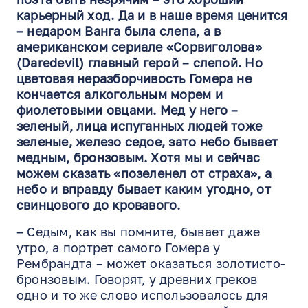
карьерный ход. Да и в наше время ценится
– недаром Ванга была слепа, а в
американском сериале «Сорвиголова»
(Daredevil) главный герой – слепой. Но
цветовая неразборчивость Гомера не
кончается алкогольным морем и
фиолетовыми овцами. Мед у него –
зеленый, лица испуганных людей тоже
зеленые, железо седое, зато небо бывает
медным, бронзовым. Хотя мы и сейчас
можем сказать «позеленел от страха», а
небо и вправду бывает каким угодно, от
свинцового до кровавого.
–
Седым, как вы помните, бывает даже
утро, а портрет самого Гомера у
Рембрандта – может оказаться золотисто-
EN
RU
ES
бронзовым. Говорят, у древних греков
одно и то же слово использовалось для