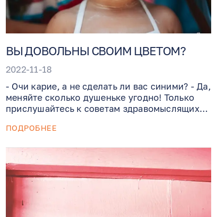
ВЫ ДОВОЛЬНЫ СВОИМ ЦВЕТОМ?
2022-11-18
- Очи карие, а не сделать ли вас синими? - Да,
меняйте сколько душеньке угодно! Только
прислушайтесь к советам здравомыслящих
офтальмологов, что рекомендуют
ПОДРОБНЕЕ
присмотреться к более экологическим
вариантам решения данной задачи, - таким
как контактные линзы, нежели прибегать к
хирургически методам.