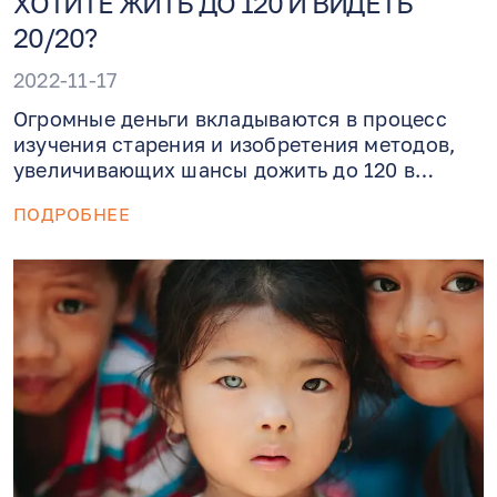
ХОТИТЕ ЖИТЬ ДО 120 И ВИДЕТЬ
20/20?
2022-11-17
Огромные деньги вкладываются в процесс
изучения старения и изобретения методов,
увеличивающих шансы дожить до 120 в
физическом и умственном здравии. Пока все
ПОДРОБНЕЕ
это творится в лабораториях, самое лучшее,
что можно сделать в реальной жизни -
подарить телу танцы, йогу, плаванье и любую
физическую активность.