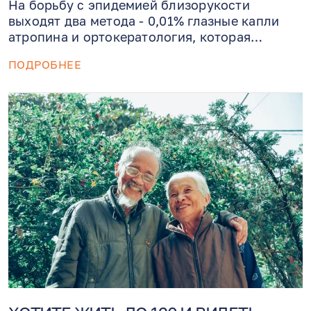
На борьбу с эпидемией близорукости
выходят два метода - 0,01% глазные капли
атропина и ортокератология, которая
включает использование жестких
ПОДРОБНЕЕ
газопроницаемых контактных линз каждую
ночь. Исследование показало, что лечение
детей с помощью глазных капель и
контактных линз на 28-38% более
эффективно снижает развитие миопии, чем
отдельное использование данных методов.