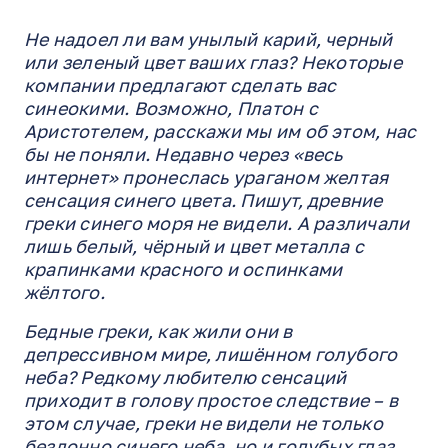
Не надоел ли вам унылый карий, черный
или зеленый цвет ваших глаз? Некоторые
компании предлагают сделать вас
синеокими. Возможно, Платон с
Аристотелем, расскажи мы им об этом, нас
бы не поняли. Недавно через «весь
интернет» пронеслась ураганом желтая
сенсация синего цвета. Пишут, древние
греки синего моря не видели. А различали
лишь белый, чёрный и цвет металла с
крапинками красного и оспинками
жёлтого.
Бедные греки, как жили они в
депрессивном мире, лишённом голубого
неба? Редкому любителю сенсаций
приходит в голову простое следствие – в
этом случае, греки не видели не только
бездонно синего неба, но и голубых глаз,