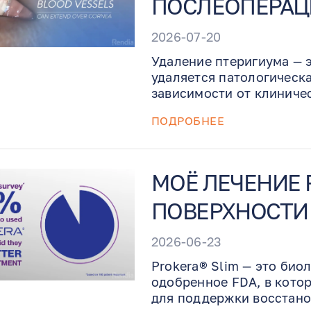
ПОСЛЕОПЕРАЦ
2026-07-20
Удаление птеригиума — 
удаляется патологическа
зависимости от клиниче
конъюнктивальным ауто
ПОДРОБНЕЕ
амниотической оболочк
риска рецидива. Это рук
операции, как применять
ультрафиолета крайне ва
МОЁ ЛЕЧЕНИЕ 
восстановлению и когда
ПОВЕРХНОСТИ 
2026-06-23
Prokera® Slim — это био
одобренное FDA, в кото
для поддержки восстано