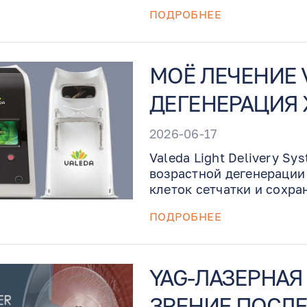
помогает уменьшить вос
ПОДРОБНЕЕ
восстановить повреждённ
кератит, химические ожо
тяжёлые формы синдрома 
кабинете врача, носится
МОЁ ЛЕЧЕНИЕ 
удаляется доктором Бен
ДЕГЕНЕРАЦИЯ 
2026-06-17
Valeda Light Delivery S
возрастной дегенерации
клеток сетчатки и сохр
использует фотобиомоду
ПОДРОБНЕЕ
воздействие определённ
боли, капель, уколов ил
YAG-ЛАЗЕРНАЯ
ЗРЕНИЕ ПОСЛЕ