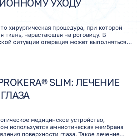
ИОННОМУ УХОДУ
это хирургическая процедура, при которой
я ткань, нарастающая на роговицу. В
ской ситуации операция может выполняться с
трансплантатом или трансплантацией
и для поддержки заживления и снижения
оводство объясняет, чего ожидать после
 назначенные мази и капли, почему защита от
жна, как лечение сухого глаза помогает
PROKERA® SLIM: ЛЕЧЕНИЕ
 необходимо связаться с нашим офисом.
ГЛАЗА
логическое медицинское устройство,
ром используется амниотическая мембрана
вления поверхности глаза. Такое лечение