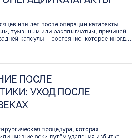
сяцев или лет после операции катаракты
ным, туманным или расплывчатым, причиной
задней капсулы — состояние, которое иногда
тарактой». Это распространённое и хорошо
ление, а не возвращение самой катаракты. В
доктор Артур Бенджамин выполняет YAG-
рямо в кабинете, без разрезов и швов,
вить более чёткое зрение.
НИЕ ПОСЛЕ
ТИКИ: УХОД ПОСЛЕ
ВЕКАХ
хирургическая процедура, которая
или нижние веки путём удаления избытка