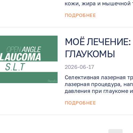
кожи, жира и мышечной т
ожидать после операции 
ПОДРОБНЕЕ
снятие швов, ограничен
безопасного восстановле
МОЁ ЛЕЧЕНИЕ:
ГЛАУКОМЫ
2026-06-17
Селективная лазерная т
лазерная процедура, на
давления при глаукоме и
объясняется, как работа
ПОДРОБНЕЕ
применяется поэтапная 
+ 180° при необходимос
или отсрочить необходи
глаукомы.