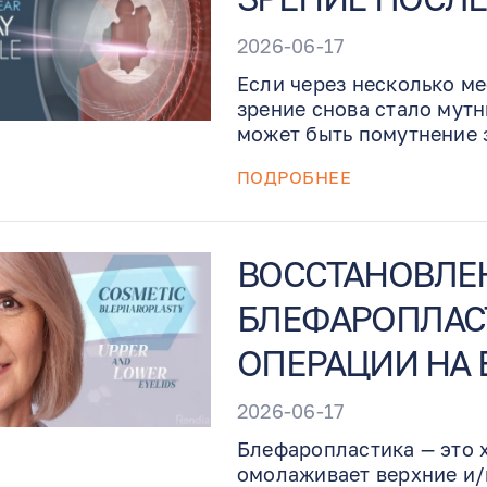
2026-06-17
Если через несколько ме
зрение снова стало мут
может быть помутнение 
называют «вторичной ка
ПОДРОБНЕЕ
поддающееся лечению яв
Benjamin Eye Institute 
лазерную капсулотомию п
помогая быстро восстано
ВОССТАНОВЛЕ
БЛЕФАРОПЛАС
ОПЕРАЦИИ НА 
2026-06-17
Блефаропластика — это 
омолаживает верхние и/