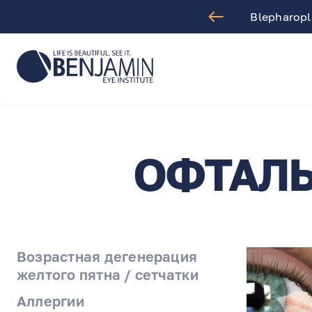
aract Surgery
Blepharopla
ОФТАЛЬ
Возрастная дегенерация
желтого пятна / сетчатки
Аллергии