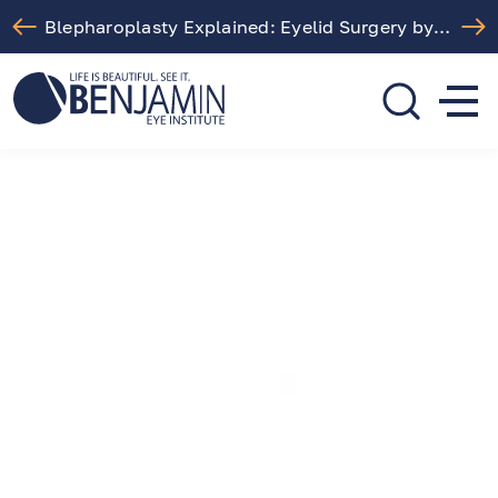
Blepharoplasty Explained: Eyelid Surgery by Dr. Arthur Benjamin in Los Angeles
310.275.5533
call or text