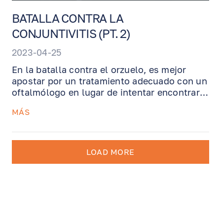
BATALLA CONTRA LA
CONJUNTIVITIS (PT. 2)
2023-04-25
En la batalla contra el orzuelo, es mejor
apostar por un tratamiento adecuado con un
oftalmólogo en lugar de intentar encontrar
el conjuro o el bollo adecuado. A menos que
MÁS
decida que tiene dos ojos y pueda permitirse
perder tiempo buscando la cura perfecta o
esperar a que se cure solo.
LOAD MORE