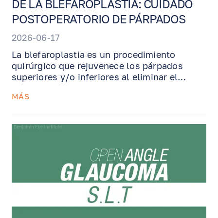
DE LA BLEFAROPLASTIA: CUIDADO
POSTOPERATORIO DE PÁRPADOS
2026-06-17
La blefaroplastia es un procedimiento
quirúrgico que rejuvenece los párpados
superiores y/o inferiores al eliminar el
exceso de piel, grasa y músculo. Esta guía
MÁS
de recuperación explica qué esperar
después de la cirugía de párpados,
incluyendo inflamación, moretones,
compresas frías, retiro de suturas,
restricciones de actividad e instrucciones
importantes para apoyar una recuperación
segura y el mejor resultado estético posible.