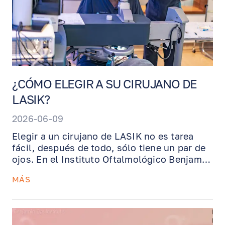
¿CÓMO ELEGIR A SU CIRUJANO DE
LASIK?
2026-06-09
Elegir a un cirujano de LASIK no es tarea
fácil, después de todo, sólo tiene un par de
ojos. En el Instituto Oftalmológico Benjamin,
nos enorgullece ofrecer la tecnología de
MÁS
última generación y las habilidades
quirúrgicas excepcionales del Dr. Benjamin.
¡Lea más para ver qué hace que nuestra
práctica se destaque!