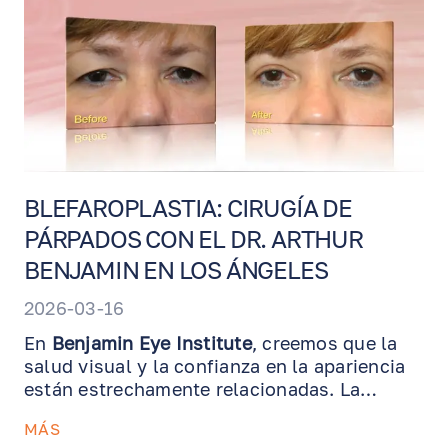
BLEFAROPLASTIA: CIRUGÍA DE
PÁRPADOS CON EL DR. ARTHUR
BENJAMIN EN LOS ÁNGELES
2026-03-16
En
Benjamin Eye Institute
, creemos que la
salud visual y la confianza en la apariencia
están estrechamente relacionadas. La
blefaroplastia
, también conocida como
MÁS
cirugía de párpados, es un procedimiento