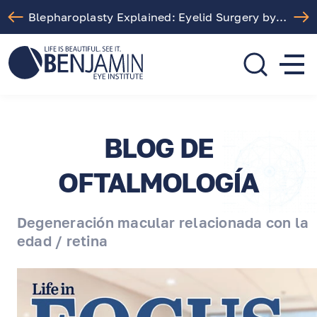
Free LASIK Consultation At Benjamin Eye Institute
310.275.5533
call or text
BLOG DE
OFTALMOLOGÍA
Degeneración macular relacionada con la
edad / retina