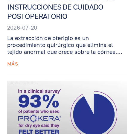
INSTRUCCIONES DE CUIDADO
POSTOPERATORIO
2026-07-20
La extracción de pterigio es un
procedimiento quirúrgico que elimina el
tejido anormal que crece sobre la córnea.
Según el caso, puede realizarse con
MÁS
autoinjerto conjuntival o injerto de
membrana amniótica para apoyar la
cicatrización y reducir el riesgo de
recurrencia. Esta guía explica qué esperar
después de la cirugía, cómo usar los
ungüentos y gotas recetados, por qué la
protección UV es esencial, cómo el manejo
del ojo seco ayuda a la recuperación y
cuándo comunicarse con nuestra oficina.