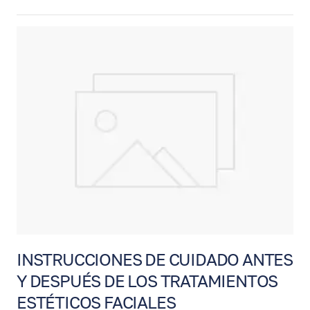
diseñado para eliminar el exceso de piel y
grasa en los párpados superiores y/o
inferiores. Esta cirugía puede ayudar a lograr
una mirada más abierta, descansada y
rejuvenecida. En algunos casos, también
puede mejorar el campo visual cuando la
piel del párpado superior interfiere con la
visión.
INSTRUCCIONES DE CUIDADO ANTES
Y DESPUÉS DE LOS TRATAMIENTOS
ESTÉTICOS FACIALES