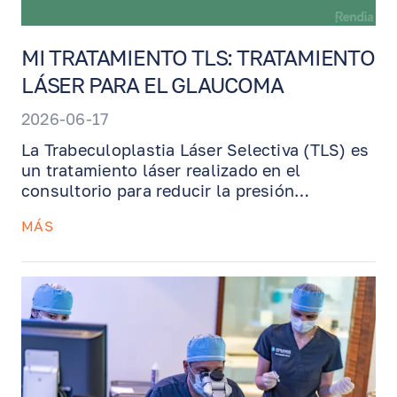
MI TRATAMIENTO TLS: TRATAMIENTO
LÁSER PARA EL GLAUCOMA
2026-06-17
La Trabeculoplastia Láser Selectiva (TLS) es
un tratamiento láser realizado en el
consultorio para reducir la presión
intraocular en pacientes con glaucoma o
MÁS
hipertensión ocular. Esta guía explica cómo
funciona la TLS, qué esperar durante el
procedimiento, cómo se utiliza la estrategia
de tratamiento de 180° del Dr. Benjamin, y
por qué la TLS puede ayudar a reducir o
retrasar la necesidad de gotas diarias para el
glaucoma.