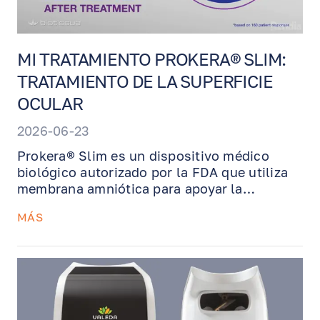
MI TRATAMIENTO PROKERA® SLIM:
TRATAMIENTO DE LA SUPERFICIE
OCULAR
2026-06-23
Prokera® Slim es un dispositivo médico
biológico autorizado por la FDA que utiliza
membrana amniótica para apoyar la
recuperación de la superficie ocular. Este
MÁS
tratamiento puede ayudar a reducir la
EN
RU
ES
inflamación, disminuir la cicatrización y
restaurar el tejido ocular dañado en
condiciones como queratitis, quemaduras
químicas, cicatrices corneales, defectos
epiteliales y ojo seco severo. Prokera se
coloca en el consultorio, se usa de forma