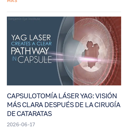
MÁS
retina y ayudar a preservar la función visual.
El procedimiento utiliza fotobiomodulación
— terapia de luz de baja intensidad con
longitudes de onda específicas — y se
realiza rápidamente, sin dolor, gotas,
inyecciones ni tiempo de recuperación.
CAPSULOTOMÍA LÁSER YAG: VISIÓN
MÁS CLARA DESPUÉS DE LA CIRUGÍA
DE CATARATAS
2026-06-17