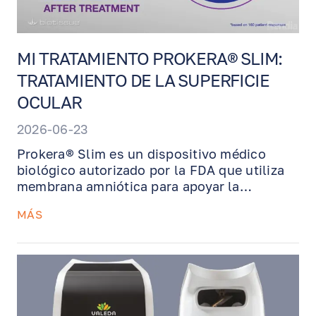
MI TRATAMIENTO PROKERA® SLIM:
TRATAMIENTO DE LA SUPERFICIE
OCULAR
2026-06-23
Prokera® Slim es un dispositivo médico
biológico autorizado por la FDA que utiliza
membrana amniótica para apoyar la
recuperación de la superficie ocular. Este
MÁS
tratamiento puede ayudar a reducir la
EN
RU
ES
inflamación, disminuir la cicatrización y
restaurar el tejido ocular dañado en
condiciones como queratitis, quemaduras
químicas, cicatrices corneales, defectos
epiteliales y ojo seco severo. Prokera se
coloca en el consultorio, se usa de forma