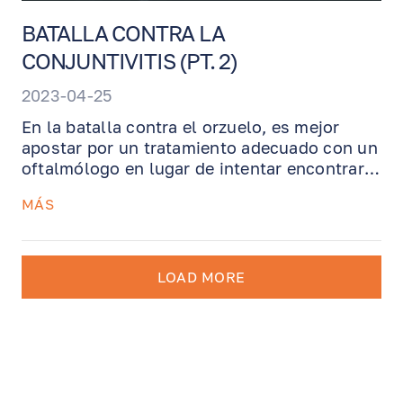
BATALLA CONTRA LA
CONJUNTIVITIS (PT. 2)
2023-04-25
En la batalla contra el orzuelo, es mejor
apostar por un tratamiento adecuado con un
oftalmólogo en lugar de intentar encontrar
el conjuro o el bollo adecuado. A menos que
MÁS
decida que tiene dos ojos y pueda permitirse
perder tiempo buscando la cura perfecta o
esperar a que se cure solo.
LOAD MORE