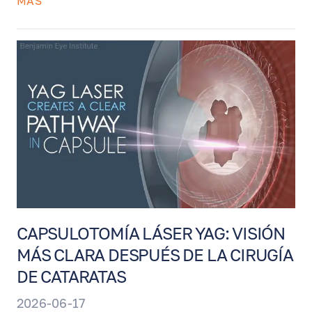
MÁS
retina y ayudar a preservar la función visual.
El procedimiento utiliza fotobiomodulación
— terapia de luz de baja intensidad con
longitudes de onda específicas — y se
realiza rápidamente, sin dolor, gotas,
inyecciones ni tiempo de recuperación.
CAPSULOTOMÍA LÁSER YAG: VISIÓN
MÁS CLARA DESPUÉS DE LA CIRUGÍA
DE CATARATAS
2026-06-17