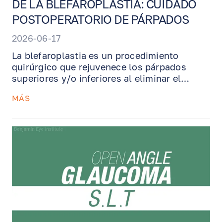
DE LA BLEFAROPLASTIA: CUIDADO
POSTOPERATORIO DE PÁRPADOS
2026-06-17
La blefaroplastia es un procedimiento
quirúrgico que rejuvenece los párpados
superiores y/o inferiores al eliminar el
exceso de piel, grasa y músculo. Esta guía
MÁS
de recuperación explica qué esperar
después de la cirugía de párpados,
incluyendo inflamación, moretones,
compresas frías, retiro de suturas,
restricciones de actividad e instrucciones
importantes para apoyar una recuperación
segura y el mejor resultado estético posible.