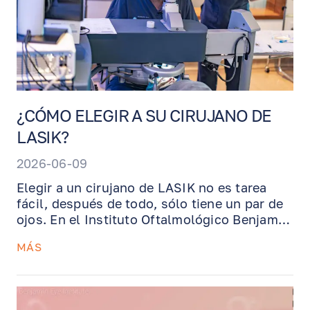
¿CÓMO ELEGIR A SU CIRUJANO DE
LASIK?
2026-06-09
Elegir a un cirujano de LASIK no es tarea
fácil, después de todo, sólo tiene un par de
ojos. En el Instituto Oftalmológico Benjamin,
nos enorgullece ofrecer la tecnología de
MÁS
última generación y las habilidades
quirúrgicas excepcionales del Dr. Benjamin.
¡Lea más para ver qué hace que nuestra
práctica se destaque!