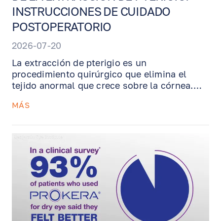
INSTRUCCIONES DE CUIDADO
POSTOPERATORIO
2026-07-20
La extracción de pterigio es un
procedimiento quirúrgico que elimina el
tejido anormal que crece sobre la córnea.
Según el caso, puede realizarse con
MÁS
autoinjerto conjuntival o injerto de
membrana amniótica para apoyar la
cicatrización y reducir el riesgo de
recurrencia. Esta guía explica qué esperar
después de la cirugía, cómo usar los
ungüentos y gotas recetados, por qué la
protección UV es esencial, cómo el manejo
del ojo seco ayuda a la recuperación y
cuándo comunicarse con nuestra oficina.