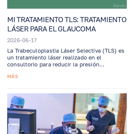
MI TRATAMIENTO TLS: TRATAMIENTO
LÁSER PARA EL GLAUCOMA
2026-06-17
La Trabeculoplastia Láser Selectiva (TLS) es
un tratamiento láser realizado en el
consultorio para reducir la presión
intraocular en pacientes con glaucoma o
MÁS
hipertensión ocular. Esta guía explica cómo
funciona la TLS, qué esperar durante el
procedimiento, cómo se utiliza la estrategia
de tratamiento de 180° del Dr. Benjamin, y
por qué la TLS puede ayudar a reducir o
retrasar la necesidad de gotas diarias para el
glaucoma.