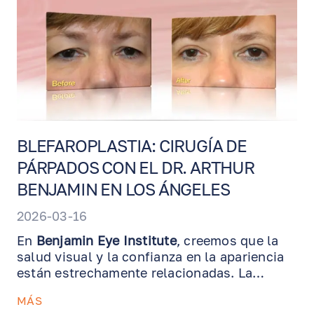
BLEFAROPLASTIA: CIRUGÍA DE
PÁRPADOS CON EL DR. ARTHUR
BENJAMIN EN LOS ÁNGELES
2026-03-16
En
Benjamin Eye Institute
, creemos que la
salud visual y la confianza en la apariencia
están estrechamente relacionadas. La
blefaroplastia
, también conocida como
MÁS
cirugía de párpados, es un procedimiento