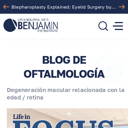
Free LASIK Consultation At Benjamin Eye Institute
310.275.5533
call or text
BLOG DE
OFTALMOLOGÍA
Degeneración macular relacionada con la
edad / retina