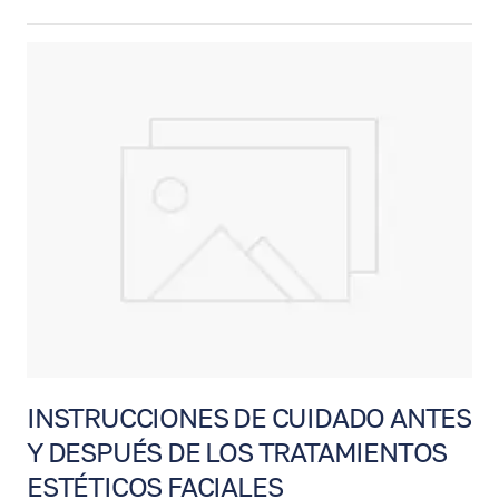
diseñado para eliminar el exceso de piel y
grasa en los párpados superiores y/o
inferiores. Esta cirugía puede ayudar a lograr
una mirada más abierta, descansada y
rejuvenecida. En algunos casos, también
puede mejorar el campo visual cuando la
piel del párpado superior interfiere con la
visión.
INSTRUCCIONES DE CUIDADO ANTES
Y DESPUÉS DE LOS TRATAMIENTOS
ESTÉTICOS FACIALES