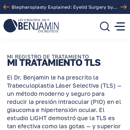
Blepharoplasty Explained: Eyelid Surgery by Dr. Arthur Benjamin in Los Angeles
310.275.5533
call or text
MI REGISTRO DE TRATAMIENTO
MI TRATAMIENTO TLS
El Dr. Benjamin le ha prescrito la
Trabeculoplastia Láser Selectiva (TLS) —
un método moderno y seguro para
reducir la presión intraocular (PIO) en el
glaucoma e hipertensión ocular. El
estudio LiGHT demostró que la TLS es
tan efectiva como las gotas — y superior