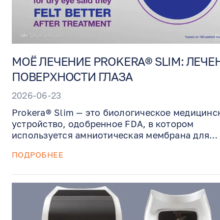
МОЁ ЛЕЧЕНИЕ PROKERA® SLIM: ЛЕЧЕ
ПОВЕРХНОСТИ ГЛАЗА
2026-06-23
Prokera® Slim — это биологическое медицинс
устройство, одобренное FDA, в котором
используется амниотическая мембрана для
поддержки восстановления поверхности глаз
ПОДРОБНЕЕ
Такое лечение помогает уменьшить воспалени
снизить риск рубцевания и восстановить
повреждённые ткани глаза при таких состоян
EN
RU
ES
как кератит, химические ожоги, рубцы рогови
дефекты эпителия и тяжёлые формы синдром
сухого глаза. Prokera устанавливается в каби