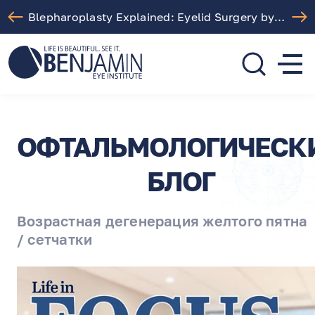
Free LASIK Consultation At Benjamin Eye Institute
310.275.5533
call or text
ОФТАЛЬМОЛОГИЧЕСК
БЛОГ
Возрастная дегенерация желтого пятна
/ сетчатки