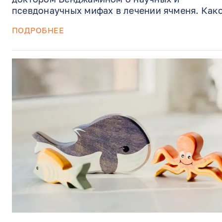
псевдонаучных мифах в лечении ячменя. Как
цена опасного поцелуй в веко и другие
ПОДРОБНЕЕ
интересные факты читаем здесь.