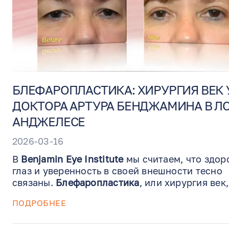
БЛЕФАРОПЛАСТИКА: ХИРУРГИЯ ВЕК 
ДОКТОРА АРТУРА БЕНДЖАМИНА В ЛО
АНДЖЕЛЕСЕ
2026-03-16
В
Benjamin Eye Institute
мы считаем, что здор
глаз и уверенность в своей внешности тесно
связаны.
Блефаропластика
, или хирургия век,
это процедура, направленная на удаление
ПОДРОБНЕЕ
избытка кожи и жировой ткани с верхних и/и
нижних век. Она помогает улучшить внешний