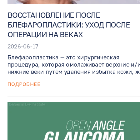
ВОССТАНОВЛЕНИЕ ПОСЛЕ
БЛЕФАРОПЛАСТИКИ: УХОД ПОСЛЕ
ОПЕРАЦИИ НА ВЕКАХ
2026-06-17
Блефаропластика — это хирургическая
процедура, которая омолаживает верхние и/
нижние веки путём удаления избытка кожи, 
и мышечной ткани. Это руководство объясняе
ПОДРОБНЕЕ
чего ожидать после операции на веках: отёк,
синяки, холодные компрессы, снятие швов,
ограничения активности и важные рекоменд
для безопасного восстановления и наилучше
эстетического результата.