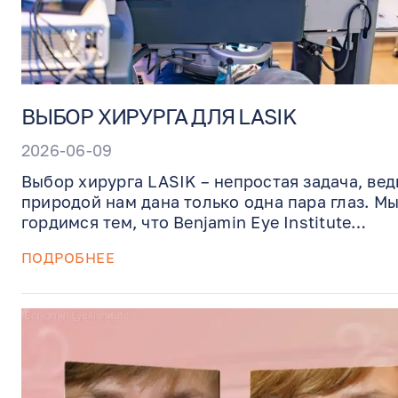
ВЫБОР ХИРУРГА ДЛЯ LASIK
2026-06-09
Выбор хирурга LASIK – непростая задача, вед
природой нам дана только одна пара глаз. М
гордимся тем, что Benjamin Eye Institute
предлагает самые современные технологии и
ПОДРОБНЕЕ
исключительные хирургические навыки под
руководством доктора Бенджамина.