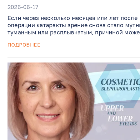
2026-06-17
Если через несколько месяцев или лет после
операции катаракты зрение снова стало мутн
туманным или расплывчатым, причиной може
быть помутнение задней капсулы — состояние
ПОДРОБНЕЕ
которое иногда называют «вторичной
катарактой». Это распространённое и хорош
поддающееся лечению явление, а не возвращ
самой катаракты. В Benjamin Eye Institute до
Артур Бенджамин выполняет YAG-лазерную
капсулотомию прямо в кабинете, без разрезо
швов, помогая быстро восстановить более чё
зрение.