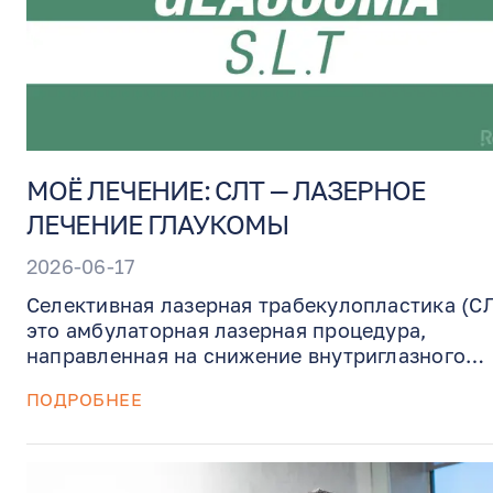
МОЁ ЛЕЧЕНИЕ: СЛТ — ЛАЗЕРНОЕ
ЛЕЧЕНИЕ ГЛАУКОМЫ
2026-06-17
Селективная лазерная трабекулопластика (С
это амбулаторная лазерная процедура,
направленная на снижение внутриглазного
давления при глаукоме и глазной гипертензии
ПОДРОБНЕЕ
этом руководстве объясняется, как работает 
чего ожидать во время процедуры, как
применяется поэтапная стратегия доктора
Бенджамина 180° + оценка + 180° при